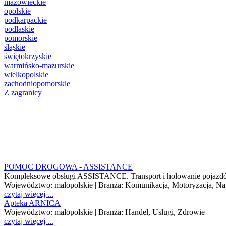
mazowieckie
opolskie
podkarpackie
podlaskie
pomorskie
śląskie
świętokrzyskie
warmińsko-mazurskie
wielkopolskie
zachodniopomorskie
Z zagranicy
POMOC DROGOWA - ASSISTANCE
Kompleksowe obsługi ASSISTANCE. Transport i holowanie pojazdów
Województwo:
małopolskie
| Branża:
Komunikacja, Motoryzacja, Na
czytaj więcej ...
Apteka ARNICA
Województwo:
małopolskie
| Branża:
Handel, Usługi, Zdrowie
czytaj więcej ...