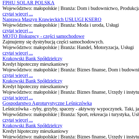
FPHU SOLAR POLSKA
Województwo:
małopolskie
| Branża:
Dom i budownictwo, Produkcja
czytaj więcej ...
Naprawa Maszyn Krawieckich USŁUGI KSERO
Województwo:
małopolskie
| Branża:
Moda i uroda, Usługi
czytaj więcej ...
MOTO Biskupscy - części samochodowe
Zajmujemy się dystrybucją części samochodowych.
Województwo:
małopolskie
| Branża:
Handel, Motoryzacja, Usługi
czytaj więcej ...
Krakowski Bank Spółdzielczy
Kredyt hipoteczny mieszkaniowy
Województwo:
małopolskie
| Branża:
Biznes finanse, Dom i budownic
czytaj więcej ...
Krakowski Bank Spółdzielczy
Kredyt hipoteczny mieszkaniowy
Województwo:
małopolskie
| Branża:
Biznes finanse, Urzędy i instyt
czytaj więcej ...
Gospodarstwo Agroturystyczne Leśniczówka
Leśniczówka - ryby, grzyby, spacery - aktywny wypoczynek. Taki, jak
Województwo:
małopolskie
| Branża:
Sport, rekreacja i turystyka, Us
czytaj więcej ...
Krakowski Bank Spółdzielczy
Kredyt hipoteczny mieszkaniowy
Województwo:
małopolskie
| Branża:
Biznes finanse, Urzędy i instyt