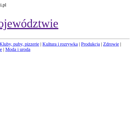
i.pl
ojewództwie
Kluby, puby, pizzerie
|
Kultura i rozrywka
|
Produkcja
|
Zdrowie
|
łe
|
Moda i uroda