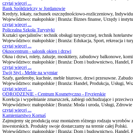
czytaj więcej ...
Bank Spółdzielczy w Jordanowie
Kredyty, lokaty, rachunek oszczędnościowo-rozliczeniowy, Indywi
Województwo:
małopolskie
| Branża:
Biznes finanse, Urzędy i instyt
czytaj więcej ...
Policealna Szkoła Turystyki
Kształci specjalistów: technik obsługi turystycznej, technik hotelarstw
Województwo:
małopolskie
| Branża:
Edukacja, Sport, rekreacja i tur
czytaj więcej ...
Oknocentrum - salonik okien i drzwi
Okna i drzwi, rolety, żaluzje, moskitiery, zabudowy balkonowe, kom
Województwo:
małopolskie
| Branża:
Dom i budownictwo, Handel, P
czytaj więcej ...
Twój Styl - Meble na wymiar
Szafy, garderoby, kuchnie, meble biurowe, drzwi przesuwne. Zabud
Województwo:
małopolskie
| Branża:
Handel, Produkcja, Usługi, Ws
czytaj więcej ...
ODRODZENIE - Centrum Kosmetyczno - Fryzjerskie
Korekcja i wypełnianie zmarszczek, zabiegi odchudzające i przeciwce
Województwo:
małopolskie
| Branża:
Moda i uroda, Usługi, Zdrowie
czytaj więcej ...
Kamieniarstwo Kornaś
Zajmujemy się produkcją oraz montażem różnego rodzaju wyrobów z
inwestorskich. Produkty swoje dostarczamy na terenie całej Polski.
Województwo:
małopolskie
| Branża:
Dom i budownictwo, Handel, P