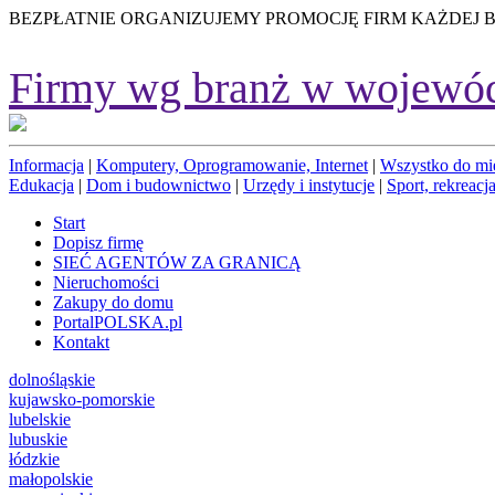
BEZPŁATNIE ORGANIZUJEMY PROMOCJĘ FIRM KAŻDEJ 
Firmy wg branż w wojewó
Informacja
|
Komputery, Oprogramowanie, Internet
|
Wszystko do mi
Edukacja
|
Dom i budownictwo
|
Urzędy i instytucje
|
Sport, rekreacja
Start
Dopisz firmę
SIEĆ AGENTÓW ZA GRANICĄ
Nieruchomości
Zakupy do domu
PortalPOLSKA.pl
Kontakt
dolnośląskie
kujawsko-pomorskie
lubelskie
lubuskie
łódzkie
małopolskie