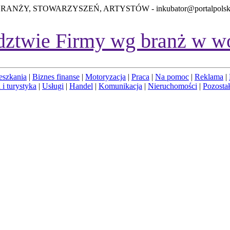
BRANŻY, STOWARZYSZEŃ, ARTYSTÓW -
inkubator@portalpolsk
dztwie
Firmy wg branż w w
eszkania
|
Biznes finanse
|
Motoryzacja
|
Praca
|
Na pomoc
|
Reklama
|
 i turystyka
|
Usługi
|
Handel
|
Komunikacja
|
Nieruchomości
|
Pozosta