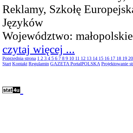
Reklamy, Szkołę Europejską
Języków
Województwo:
małopolskie
czytaj więcej ...
Poprzednia strona
1
2
3
4
5
6
7
8
9
10
11
12
13
14
15
16
17
18
19
2
Start
Kontakt
Regulamin
GAZETA PortalPOLSKA
Projektowanie 