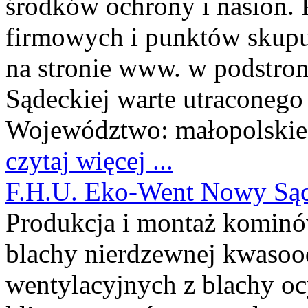
środków ochrony i nasion.
firmowych i punktów skupu.
na stronie www. w podstroni
Sądeckiej warte utraconego 
Województwo:
małopolskie
czytaj więcej ...
F.H.U. Eko-Went Nowy Są
Produkcja i montaż komin
blachy nierdzewnej kwasoo
wentylacyjnych z blachy o