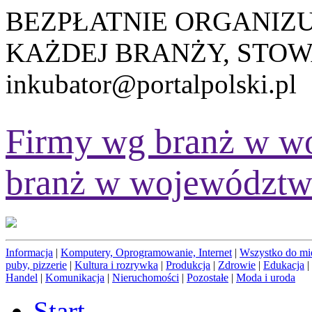
BEZPŁATNIE ORGANIZ
KAŻDEJ BRANŻY, STOW
inkubator@portalpolski.pl
Firmy wg branż w w
branż w województw
Informacja
|
Komputery, Oprogramowanie, Internet
|
Wszystko do mi
puby, pizzerie
|
Kultura i rozrywka
|
Produkcja
|
Zdrowie
|
Edukacja
|
Handel
|
Komunikacja
|
Nieruchomości
|
Pozostałe
|
Moda i uroda
Start