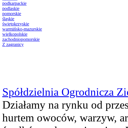
podkarpackie
podlaskie
pomorskie
śląskie
świętokrzyskie
warmińsko-mazurskie
wielkopolskie
zachodniopomorskie
Z zagranicy
Spółdzielnia Ogrodnicza Zi
Działamy na rynku od przes
hurtem owoców, warzyw, a