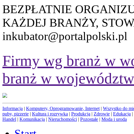
BEZPŁATNIE ORGANIZ
KAŻDEJ BRANŻY, STOW
inkubator@portalpolski.pl
Firmy wg branż w w
branż w województw
Informacja
|
Komputery, Oprogramowanie, Internet
|
Wszystko do mi
puby, pizzerie
|
Kultura i rozrywka
|
Produkcja
|
Zdrowie
|
Edukacja
|
Handel
|
Komunikacja
|
Nieruchomości
|
Pozostałe
|
Moda i uroda
Start