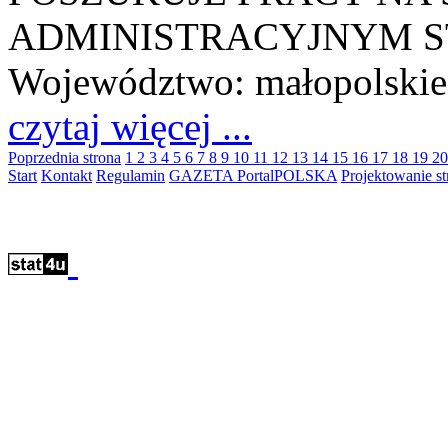
ADMINISTRACYJNYM ST
Województwo:
małopolskie
czytaj więcej ...
Poprzednia strona
1
2
3
4
5
6
7
8
9
10
11
12
13
14
15
16
17
18
19
2
Start
Kontakt
Regulamin
GAZETA PortalPOLSKA
Projektowanie 