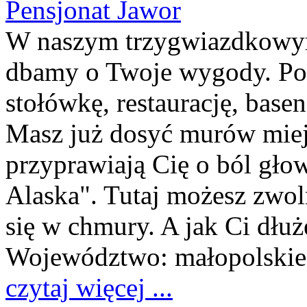
Pensjonat Jawor
W naszym trzygwiazdkowym
dbamy o Twoje wygody. Pos
stołówkę, restaurację, base
Masz już dosyć murów miejs
przyprawiają Cię o ból gło
Alaska". Tutaj możesz zwoln
się w chmury. A jak Ci dłuże
Województwo:
małopolskie
czytaj więcej ...