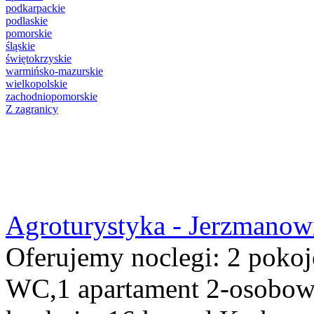
podkarpackie
podlaskie
pomorskie
śląskie
świętokrzyskie
warmińsko-mazurskie
wielkopolskie
zachodniopomorskie
Z zagranicy
Agroturystyka - Jerzmanow
Oferujemy noclegi: 2 pokoj
WC,1 apartament 2-osobowy