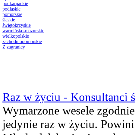
podkarpackie
podlaskie
pomorskie
śląskie
świętokrzyskie
warmińsko-mazurskie
wielkopolskie
zachodniopomorskie
Z zagranicy
Raz w życiu - Konsultanci 
Wymarzone wesele zgodnie 
jedynie raz w życiu. Powin