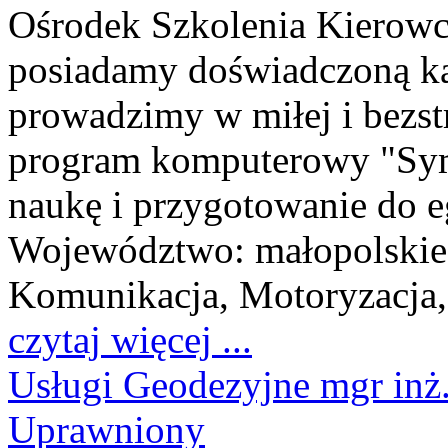
Ośrodek Szkolenia Kierowcó
posiadamy doświadczoną kad
prowadzimy w miłej i bezst
program komputerowy "Symu
naukę i przygotowanie do 
Województwo:
małopolskie
Komunikacja, Motoryzacja,
czytaj więcej ...
Usługi Geodezyjne mgr inż
Uprawniony