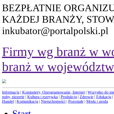
BEZPŁATNIE ORGANIZ
KAŻDEJ BRANŻY, STOW
inkubator@portalpolski.pl
Firmy wg branż w w
branż w województw
Informacja
|
Komputery, Oprogramowanie, Internet
|
Wszystko do mi
puby, pizzerie
|
Kultura i rozrywka
|
Produkcja
|
Zdrowie
|
Edukacja
|
Handel
|
Komunikacja
|
Nieruchomości
|
Pozostałe
|
Moda i uroda
Start