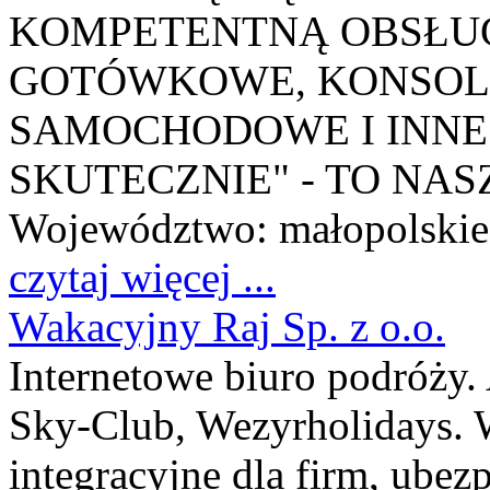
KOMPETENTNĄ OBSŁU
GOTÓWKOWE, KONSOLI
SAMOCHODOWE I INNE.
SKUTECZNIE" - TO NA
Województwo:
małopolskie
czytaj więcej ...
Wakacyjny Raj Sp. z o.o.
Internetowe biuro podróży. 
Sky-Club, Wezyrholidays. W
integracyjne dla firm, ubezp