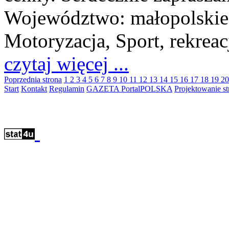
Województwo:
małopolskie
Motoryzacja, Sport, rekreacj
czytaj więcej ...
Poprzednia strona
1
2
3
4
5
6
7
8
9
10
11
12
13
14
15
16
17
18
19
2
Start
Kontakt
Regulamin
GAZETA PortalPOLSKA
Projektowanie 