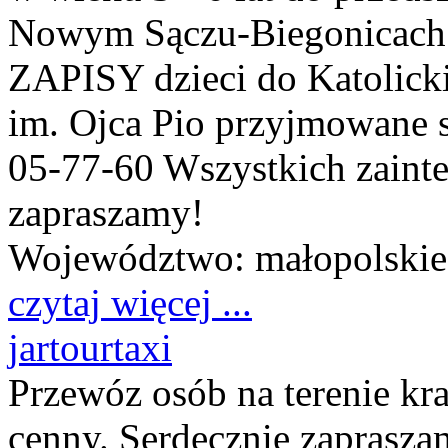
Nowym Sączu-Biegonicach /
ZAPISY dzieci do Katolick
im. Ojca Pio przyjmowane 
05-77-60 Wszystkich zaint
zapraszamy!
Województwo:
małopolskie
czytaj więcej ...
jartourtaxi
Przewóz osób na terenie kr
cenny. Serdecznie zaprasza