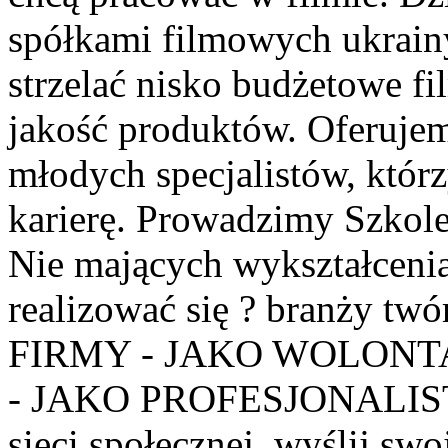
spółkami filmowych ukrainy
strzelać nisko budżetowe f
jakość produktów. Oferujem
młodych specjalistów, któr
karierę. Prowadzimy Szkol
Nie mających wykształcenia
realizować się ? branży 
FIRMY - JAKO WOLONT
- JAKO PROFESJONALISTA
sieci społecznej, wyślij swo