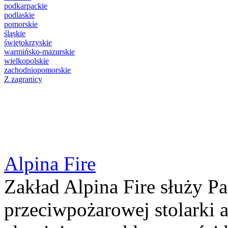
podkarpackie
podlaskie
pomorskie
śląskie
świętokrzyskie
warmińsko-mazurskie
wielkopolskie
zachodniopomorskie
Z zagranicy
Alpina Fire
Zakład Alpina Fire służy P
przeciwpożarowej stolarki