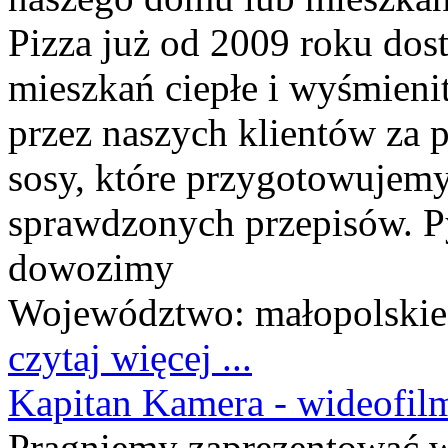
Pizza już od 2009 roku do
mieszkań ciepłe i wyśmienit
przez naszych klientów za p
sosy, które przygotowujem
sprawdzonych przepisów. Py
dowozimy
Województwo:
małopolskie
czytaj więcej ...
Kapitan Kamera - wideofi
Pragniemy zaprezentować w