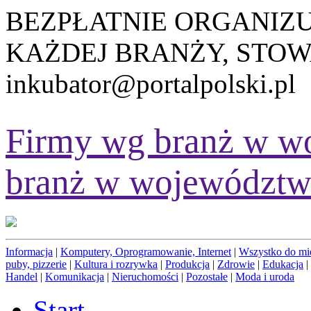
BEZPŁATNIE ORGANIZ
KAŻDEJ BRANŻY, STOW
inkubator@portalpolski.pl
Firmy wg branż w w
branż w województw
Informacja
|
Komputery, Oprogramowanie, Internet
|
Wszystko do mi
puby, pizzerie
|
Kultura i rozrywka
|
Produkcja
|
Zdrowie
|
Edukacja
|
Handel
|
Komunikacja
|
Nieruchomości
|
Pozostałe
|
Moda i uroda
Start