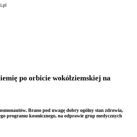
i.pl
Ziemię po orbicie wokółziemskiej na
a kosmonautów. Brano pod uwagę dobry ogólny stan zdrowia,
ckiego programu kosmicznego, na odprawie grup medycznych