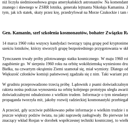
niż liczyła siedmioosobowa grupa amerykańskich astronautów. Na komendant
znanego i sławnego w ZSRR lotnika, generała lejtnanta Nikołaja Kamanina. Z
tym, jak ich statek, skuty przez krę, przedryfował na Morze Czukockie i tam
Gen. Kamanin, szef szkolenia kosmonautów, bohater Związku R
14 marca 1960 roku wszyscy kandydaci tworzący tajną grupę pod kryptonimem
sześciu lotników, którzy stworzyli grupę bezpośredniego przygotowania w sk
Tymczasem trwały próby pilotowanego statku kosmicznego. W maju 1960 roku
zagubienie go. W sierpniu 1960 roku na orbitę wokółziemską wyniesiono dru
Biełka, na czwartym okrążeniu Ziemi szamotał się, miał wymioty. Dlatego o
Większość członków komisji państwowej zgadzała się z nim. Taki wariant prz
W grudniu przeprowadzono trzecią próbę. Lądownik z psami doświadczalnym
rakieta nośna podczas wynoszenia na orbitę kolejnego prototypu uległa awari
doświadczalnymi odnaleziono z wielkim trudem. Informacje o tym nieudanym 
propaganda tworzyła mit, jakoby rozwój radzieckiej kosmonautyki przebiegał 
A przecież, gdy uczciwie publikowano pełne informacje o wielkim trudzie i n
jeszcze większy podziw świata, na jaki naprawdę zasługiwały. Bo pierwsze lot
znaczący wkład Rosjan w dorobek współczesnej techniki kosmicznej, to wielk