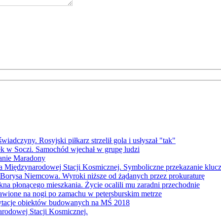
świadczyny. Rosyjski piłkarz strzelił gola i usłyszał "tak"
 w Soczi. Samochód wjechał w grupę ludzi
anie Maradony
 Międzynarodowej Stacji Kosmicznej. Symboliczne przekazanie kluc
 Borysa Niemcowa. Wyroki niższe od żądanych przez prokuraturę
kna płonącego mieszkania. Życie ocalili mu zaradni przechodnie
tawione na nogi po zamachu w petersburskim metrze
ytacje obiektów budowanych na MŚ 2018
arodowej Stacji Kosmicznej.