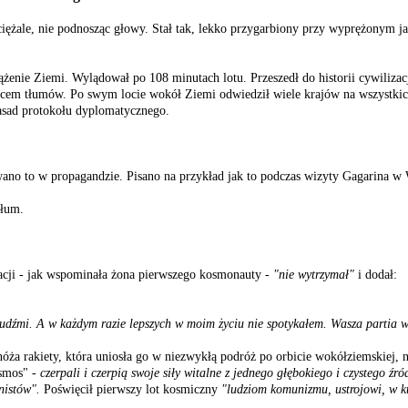
iężale, nie podnosząc głowy. Stał tak, lekko przygarbiony przy wyprężonym ja
nie Ziemi. Wylądował po 108 minutach lotu. Przeszedł do historii cywilizacji
ieńcem tłumów. Po swym locie wokół Ziemi odwiedził wiele krajów na wszystki
sad protokołu dyplomatycznego.
ano to w propagandzie. Pisano na przykład jak to podczas wizyty Gagarina w 
tłum.
egacji - jak wspominała żona pierwszego kosmonauty -
"nie wytrzymał"
i dodał:
udźmi. A w każdym razie lepszych w moim życiu nie spotykałem. Wasza partia wie
 rakiety, która uniosła go w niezwykłą podróż po orbicie wokółziemskiej, nie 
smos" -
czerpali i czerpią swoje siły witalne z jednego głębokiego i czystego ź
nistów".
Poświęcił pierwszy lot kosmiczny
"ludziom komunizmu, ustrojowi, w kt