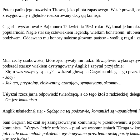
Potem padło jego nazwisko Titowa, jako pilota zapasowego. Wstał powoli, oc
zrezygnowany i głęboko rozczarowany decyzją komisji.
Gagarin wystartował z Bajkonuru 12 kwietnia 1961 roku. Wykonał jedno okrąże
popularność. Nagle stał się człowiekiem legendą, wielkim bohaterem, ulub
podziwem. Oddawano mu honory należne głowom państw - według reguł i za
Miał cechy osobowości, które zjednywały mu ludzi. Skwapliwie wykorzystyw
podszedł starszy wiekiem dystyngowany Anglik i zapytał przyjaźnie:
- Sir, u was wszyscy są tacy? - wskazał głową na Gagarina obleganego przez 
- Jacy?
- Jak ten, przystojny, elokwentny, czarujący, sympatyczny, skromny...
Usłyszał rzecz jasna odpowiedź twierdzącą, a do tego ktoś z radzieckiej del
- On jest komunistą...
Anglik uśmiechnął się:
- Sądząc na tej podstawie, komuniści są wspaniałymi l
Sam Gagarin też czuł się zaangażowanym komunistą; w przemówieniu u podnóża
komunistą.
"Wszyscy ludzie radzieccy
- pisał we wspomnieniach "Droga w ko
jak i całe nasze młode pokolenie, wychowywane przez leninowską partię komu
wszyscy ludzie".