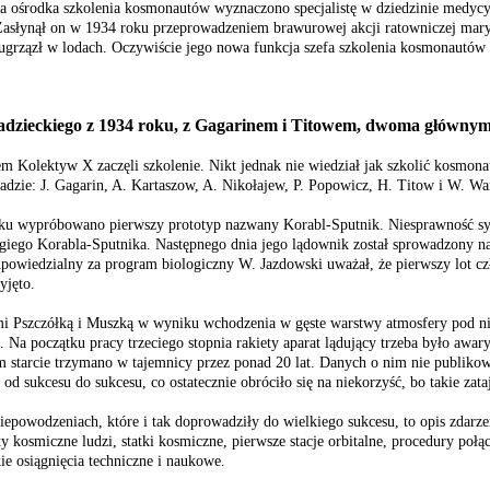
a ośrodka szkolenia kosmonautów wyznaczono specjalistę w dziedzinie medyc
asłynął on w 1934 roku przeprowadzeniem brawurowej akcji ratowniczej maryna
 ugrzązł w lodach. Oczywiście jego nowa funkcja szefa szkolenia kosmonautów o
adzieckiego z 1934 roku, z Gagarinem i Titowem, dwoma głównym
 Kolektyw X zaczęli szkolenie. Nikt jednak nie wiedział jak szkolić kosmona
ładzie: J. Gagarin, A. Kartaszow, A. Nikołajew, P. Popowicz, H. Titow i W. W
 wypróbowano pierwszy prototyp nazwany Korabl-Sputnik. Niesprawność system
giego Korabla-Sputnika. Następnego dnia jego lądownik został sprowadzony n
dpowiedzialny za program biologiczny W. Jazdowski uważał, że pierwszy lot cz
yjęto.
i Pszczółką i Muszką w wyniku wchodzenia w gęste warstwy atmosfery pod nie
i. Na początku pracy trzeciego stopnia rakiety aparat lądujący trzeba było awa
starcie trzymano w tajemnicy przez ponad 20 lat. Danych o nim nie publikow
od sukcesu do sukcesu, co ostatecznie obróciło się na niekorzyść, bo takie z
iepowodzeniach, które i tak doprowadziły do wielkiego sukcesu, to opis zdarze
y kosmiczne ludzi, statki kosmiczne, pierwsze stacje orbitalne, procedury połą
ie osiągnięcia techniczne i naukowe.