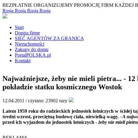
BEZPŁATNIE ORGANIZUJEMY PROMOCJĘ FIRM KAŻDEJ 
Rosja
Rosja
Rosja
Rosja
Start
Dopisz firmę
SIEĆ AGENTÓW ZA GRANICĄ
Nieruchomości
Zakupy do domu
PortalPOLSKA.pl
Kontakt
Najważniejsze, żeby nie mieli pietra... - 
pokładzie statku kosmicznego Wostok
12.04.2011 /
czytano: 23902 razy
Latem 1959 roku do radzieckich jednostek lotniczych w ścisłej
średni wzrost, przeciętną budowę ciała, niewielką wagę.
- A najwa
przed ich wyjazdem do jednostek lotniczych -
żeby nie mieli pietra
REKLAMA