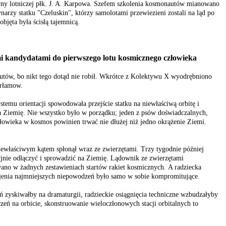
yny lotniczej płk. J. A. Karpowa. Szefem szkolenia kosmonautów mianowano
rzy statku "Czeluskin", którzy samolotami przewiezieni zostali na ląd po
bjęta była ścisłą tajemnicą.
i kandydatami do pierwszego lotu kosmicznego człowieka
utów, bo nikt tego dotąd nie robił. Wkrótce z Kolektywu X wyodrębniono
arłamow.
u orientacji spowodowała przejście statku na niewłaściwą orbitę i
a Ziemię. Nie wszystko było w porządku; jeden z psów doświadczalnych,
łowieka w kosmos powinien trwać nie dłużej niż jedno okrążenie Ziemi.
właściwym kątem spłonął wraz ze zwierzętami. Trzy tygodnie później
ryjnie odłączyć i sprowadzić na Ziemię. Lądownik ze zwierzętami
ano w żadnych zestawieniach startów rakiet kosmicznych. A radziecka
atajenia najmniejszych niepowodzeń było samo w sobie kompromitujące.
ń zyskiwałby na dramaturgii, radzieckie osiągnięcia techniczne wzbudzałyby
czeń na orbicie, skonstruowanie wieloczłonowych stacji orbitalnych to