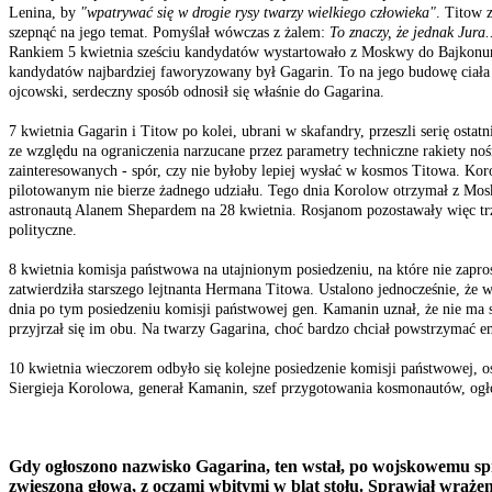
Lenina, by
"wpatrywać się w drogie rysy twarzy wielkiego człowieka"
. Titow 
szepnąć na jego temat. Pomyślał wówczas z żalem:
To znaczy, że jednak Jura.
Rankiem 5 kwietnia sześciu kandydatów wystartowało z Moskwy do Bajkonuru.
kandydatów najbardziej faworyzowany był Gagarin. To na jego budowę ciała 
ojcowski, serdeczny sposób odnosił się właśnie do Gagarina.
7 kwietnia Gagarin i Titow po kolei, ubrani w skafandry, przeszli serię os
ze względu na ograniczenia narzucane przez parametry techniczne rakiety no
zainteresowanych - spór, czy nie byłoby lepiej wysłać w kosmos Titowa. Kor
pilotowanym nie bierze żadnego udziału. Tego dnia Korolow otrzymał z Mosk
astronautą Alanem Shepardem na 28 kwietnia. Rosjanom pozostawały więc trz
polityczne.
8 kwietnia komisja państwowa na utajnionym posiedzeniu, na które nie zapros
zatwierdziła starszego lejtnanta Hermana Titowa. Ustalono jednocześnie, że
dnia po tym posiedzeniu komisji państwowej gen. Kamanin uznał, że nie ma
przyjrzał się im obu. Na twarzy Gagarina, choć bardzo chciał powstrzymać 
10 kwietnia wieczorem odbyło się kolejne posiedzenie komisji państwowej, ost
Siergieja Korolowa, generał Kamanin, szef przygotowania kosmonautów, ogł
Gdy ogłoszono nazwisko Gagarina, ten wstał, po wojskowemu spręż
zwieszoną głową, z oczami wbitymi w blat stołu. Sprawiał wraże