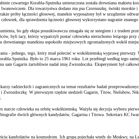
kabinie czwartego Korabla-Sputnika umieszczona została drewniana makieta 
nem Iwanowiczem. Dla towarzystwa dodano mu psa Czornuszkę, świnki morskie i
akże próby łączności głosowej, manekin wyposażony był w urządzenie odtwarz
wy człowiek, dla sprawdzenia łączności głosowej wykorzystano nagranie znane
enia, bo gdy ekipa poszukiwawcza zmagała się ze sniegiem i z trudem przebij
ów, byli tacy, którzy wypatrzyli postać człowieka nieruchomo leżącego przy a
e mu drewnianego manekina uspokoiło miejscowych zgromadzonych wokół miejs
wania - jednego, tego, który miał polecieć w wokółziemską wyprawę pierwsz
Korabla-Sputnika. Było to 25 marca 1961 roku. Lot przebiegł według tego sam
mu sam Gagarin żartobliwie nadał imię Zwiozdoczka. Eksperyment był całkowi
arzy radzieckich i zagranicznych na temat rezultatów badań przeprowadzonych
i Zwiozdoczkę. W pierwszym rzędzie siedzieli Gagarin, Titow, Nielubow, Nikoł
k.
zym starcie człowieka na orbitę wokółziemską. Ważyła się decyzja wyboru pie
biografie dwóch głównych kandydatów, Gagarina i Titowa. Sekretarz KC Iwan S
 sześciu kandydatów na kosmodrom. Ich grupa pojechała wtedy do Moskwy, na 