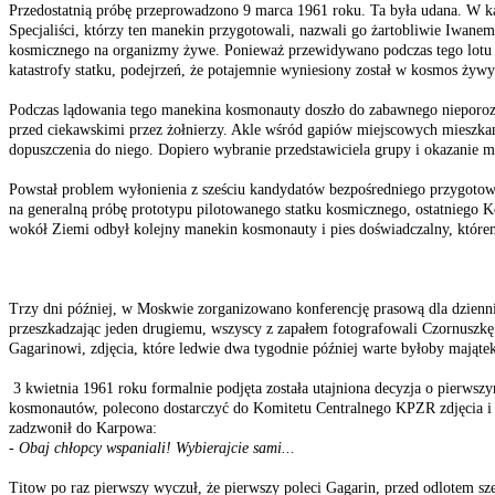
Przedostatnią próbę przeprowadzono 9 marca 1961 roku. Ta była udana. W 
Specjaliści, którzy ten manekin przygotowali, nazwali go żartobliwie Iwa
kosmicznego na organizmy żywe. Ponieważ przewidywano podczas tego lotu t
katastrofy statku, podejrzeń, że potajemnie wyniesiony został w kosmos ży
Podczas lądowania tego manekina kosmonauty doszło do zabawnego nieporozumi
przed ciekawskimi przez żołnierzy. Akle wśród gapiów miejscowych mieszkańc
dopuszczenia do niego. Dopiero wybranie przedstawiciela grupy i okazani
Powstał problem wyłonienia z sześciu kandydatów bezpośredniego przygoto
na generalną próbę prototypu pilotowanego statku kosmicznego, ostatniego 
wokół Ziemi odbył kolejny manekin kosmonauty i pies doświadczalny, które
Trzy dni później, w Moskwie zorganizowano konferencję prasową dla dziennik
przeszkadzając jeden drugiemu, wszyscy z zapałem fotografowali Czornuszkę 
Gagarinowi, zdjęcia, które ledwie dwa tygodnie później warte byłoby mająte
3 kwietnia 1961 roku formalnie podjęta została utajniona decyzja o pierws
kosmonautów, polecono dostarczyć do Komitetu Centralnego KPZR zdjęcia i 
zadzwonił do Karpowa:
- Obaj chłopcy wspaniali! Wybierajcie sami...
Titow po raz pierwszy wyczuł, że pierwszy poleci Gagarin, przed odlotem