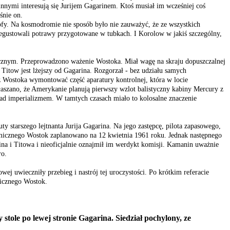
innymi interesują się Jurijem Gagarinem. Ktoś musiał im wcześniej coś
śnie on.
fy. Na kosmodromie nie sposób było nie zauważyć, że ze wszystkich
egustowali potrawy przygotowane w tubkach. I Korolow w jakiś szczególny,
smicznym. Przeprowadzono ważenie Wostoka. Miał wagę na skraju dopuszczalnej
Titow jest lżejszy od Gagarina. Rozgorzał - bez udziału samych
 z Wostoka wymontować część aparatury kontrolnej, która w locie
aszano, że Amerykanie planują pierwszy wzlot balistyczny kabiny Mercury z
nad imperializmem. W tamtych czasach miało to kolosalne znaczenie
 starszego lejtnanta Jurija Gagarina. Na jego zastępcę, pilota zapasowego,
osmicznego Wostok zaplanowano na 12 kwietnia 1961 roku. Jednak następnego
a i Titowa i nieoficjalnie oznajmił im werdykt komisji. Kamanin uważnie
ro.
ej uwieczniły przebieg i nastrój tej uroczystości. Po krótkim referacie
micznego Wostok.
tole po lewej stronie Gagarina. Siedział pochylony, ze