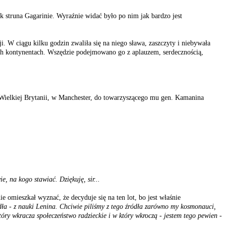
k struna Gagarinie. Wyraźnie widać było po nim jak bardzo jest
. W ciągu kilku godzin zwaliła się na niego sława, zaszczyty i niebywała
ch kontynentach. Wszędzie podejmowano go z aplauzem, serdecznością,
Wielkiej Brytanii, w Manchester, do towarzyszącego mu gen. Kamanina
, na kogo stawiać. Dziękuję, sir...
omieszkał wyznać, że decyduje się na ten lot, bo jest właśnie
ródła - z nauki Lenina. Chciwie piliśmy z tego źródła zarówno my kosmonauci,
óry wkracza społeczeństwo radzieckie i w który wkroczą - jestem tego pewien -