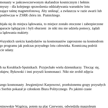
kosmonauty w jaskrawoczerwonym skafandrze kosmicznym i hełmie.
 myszy - dla kolejnego sprawdzenia oddziaływania warunków lotu
ające taśmę magnetofonową. Aby uniknąć, a zwłaszcza w razie awarii lub
go podówczas w ZSRR chóru im. Piatnickiego.
ała się do miejsca lądowania, to miejsce zostało otoczone i zabezpieczone
paracie lądującym i byli oburzeni że nikt mu nie udziela pomocy, żądali
ca lądowania makiety.
y. Wszystkich sześciu kandydatów na kosmonautów zaproszono na kosmodrom
ego programu jak podczas przyszłego lotu człowieka. Kosmiczną podróż
cie udany.
 na Korablach-Sputnikach. Przyjechało wielu dziennikarzy. Tłocząc się,
ajew, Bykowski i inni przyszli kosmonauci. Nikt nie zrobił zdjęcia
rwszego kosmonauty. Jewgienijowi Karpowowi, przełożonemu grupy przyszłych
ierbin pokazał je członkom Biura Politycznego. Po jakimś czasie
Leninowskie Wzgórza, potem na plac Czerwony, odwiedziła mauzoleum