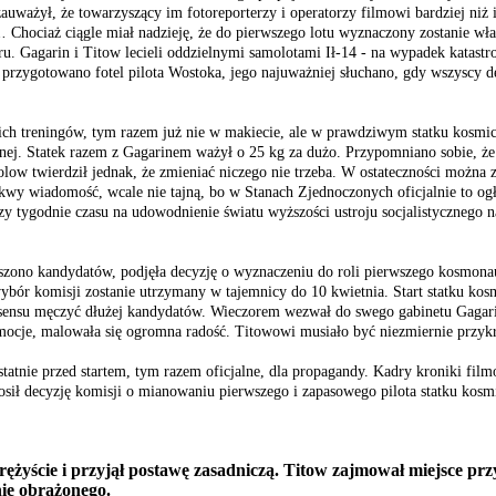
zauważył, że towarzyszący im fotoreporterzy i operatorzy filmowi bardziej niż 
..
Chociaż ciągle miał nadzieję, że do pierwszego lotu wyznaczony zostanie wła
 Gagarin i Titow lecieli oddzielnymi samolotami Ił-14 - na wypadek katastro
przygotowano fotel pilota Wostoka, jego najuważniej słuchano, gdy wszyscy d
tatnich treningów, tym razem już nie w makiecie, ale w prawdziwym statku ko
śnej. Statek razem z Gagarinem ważył o 25 kg za dużo. Przypomniano sobie, że 
olow twierdził jednak, że zmieniać niczego nie trzeba. W ostateczności można
wy wiadomość, wcale nie tajną, bo w Stanach Zjednoczonych oficjalnie to ogł
y tygodnie czasu na udowodnienie światu wyższości ustroju socjalistycznego 
zono kandydatów, podjęła decyzję o wyznaczeniu do roli pierwszego kosmonauty
 wybór komisji zostanie utrzymany w tajemnicy do 10 kwietnia. Start statku k
 sensu męczyć dłużej kandydatów. Wieczorem wezwał do swego gabinetu Gagarin
emocje, malowała się ogromna radość. Titowowi musiało być niezmiernie przyk
atnie przed startem, tym razem oficjalne, dla propagandy. Kadry kroniki filmow
osił decyzję komisji o mianowaniu pierwszego i zapasowego pilota statku kos
yście i przyjął postawę zasadniczą. Titow zajmował miejsce przy s
nie obrażonego.