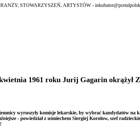
BRANŻY, STOWARZYSZEŃ, ARTYSTÓW -
inkubator@portalpolsk
12 kwietnia 1961 roku Jurij Gagarin okrążył 
 tajemnicy wyruszyły komisje lekarskie, by wybrać kandydatów n
żniejsze
- powiedział z uśmiechem Siergiej Korolow, szef radzie
!