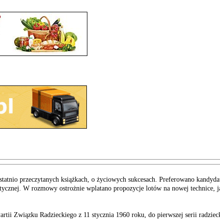
statnio przeczytanych książkach, o życiowych sukcesach. Preferowano kandyd
tycznej. W rozmowy ostrożnie wplatano propozycje lotów na nowej technice, ja
tii Związku Radzieckiego z 11 stycznia 1960 roku, do pierwszej serii radzie