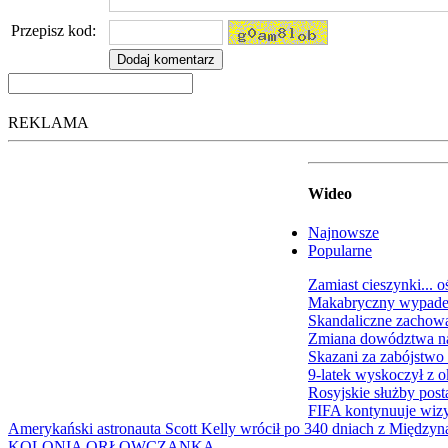
Przepisz kod:
REKLAMA
Wideo
Najnowsze
Popularne
Zamiast cieszynki... o
Makabryczny wypadek
Skandaliczne zachow
Zmiana dowództwa na
Skazani za zabójstwo
9-latek wyskoczył z o
Rosyjskie służby pos
FIFA kontynuuje wiz
Amerykański astronauta Scott Kelly wrócił po 340 dniach z Międzyn
KOLONIA ORŁOWCZANKA